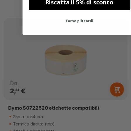
Riscatta il 5% di sconto
Forse più tardi
Da
2,
€
81
Dymo S0722520 etichette compatibili
25mm x 54mm
Termico diretto (top)