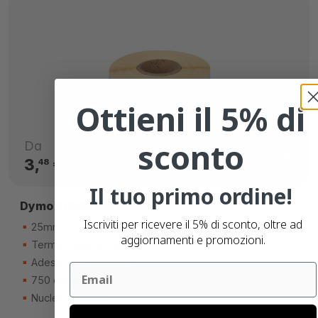
Ottieni il 5% di
sconto
Da
3,
€
48
Il tuo primo ordine!
Dymo S0929120 etichette compatibili
Iscriviti per ricevere il 5% di sconto, oltre ad
25mm x 25mm
aggiornamenti e promozioni.
Termico diretto (top)
Adesivo permanente
Email
750 etichette
Nucleo di 25mm