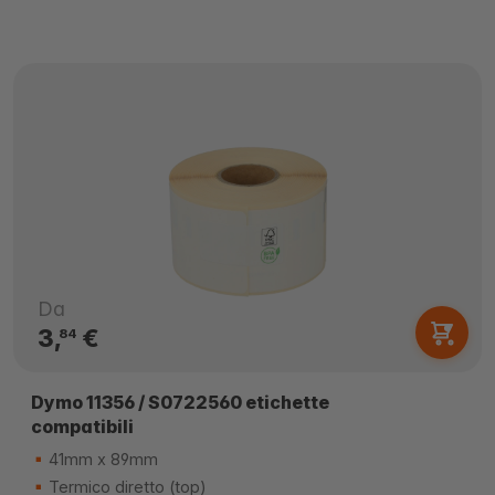
Da
3,
€
84
Dymo 11356 / S0722560 etichette
compatibili
41mm x 89mm
Termico diretto (top)