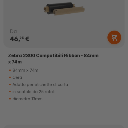
Da
46,
€
95
Zebra 2300 Compatibili Ribbon - 84mm
x 74m
84mm x 74m
Cera
Adatto per etichette di carta
in scatole da 25 rotoli
diametro 13mm