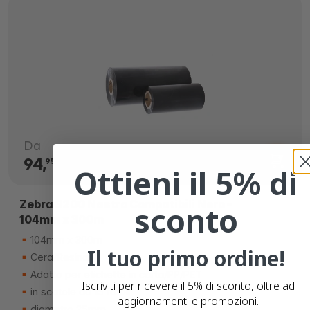
Da
94,
€
95
Ottieni il 5% di
Zebra 3200 Nastro Compatibili Nero –
sconto
104mm x 300m
104mm x 300m
Il tuo primo ordine!
Cera/Resina
Adatto per etichette in carta/PP/PET
Iscriviti per ricevere il 5% di sconto, oltre ad
in scatole da 15 rotoli
aggiornamenti e promozioni.
diametro 25mm