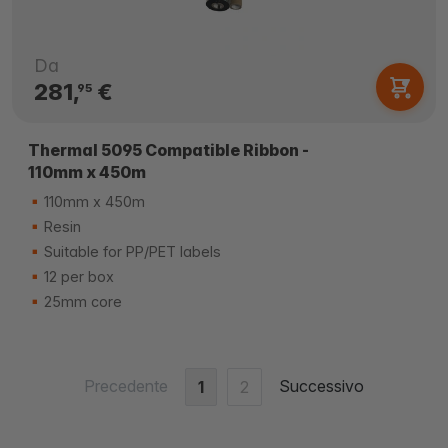
Da
281,
€
95
Thermal 5095 Compatible Ribbon -
110mm x 450m
110mm x 450m
Resin
Suitable for PP/PET labels
12 per box
25mm core
Precedente
Successivo
1
2