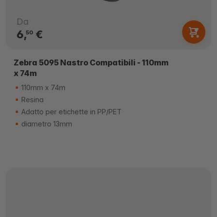
Da
6,
€
50
Zebra 5095 Nastro Compatibili - 110mm
x 74m
110mm x 74m
Resina
Adatto per etichette in PP/PET
diametro 13mm