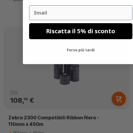
Email
Riscatta il 5% di sconto
Forse più tardi
Da
108,
€
95
Zebra 2300 Compatibili Ribbon Nero -
110mm x 450m
155mm x 450m