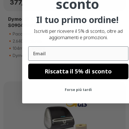
sconto
377,
€
60
Esaurito
Il tuo primo ordine!
Dymo LW 4XL + 12 rotoli Dymo
S0904980 etichette compatibili
Iscriviti per ricevere il 5% di sconto, oltre ad
Pacchetto base TNT
aggiornamenti e promozioni.
2.640 etichette
104mm x 159mm
Email
Dymo LW 4XL
Riscatta il 5% di sconto
Forse più tardi