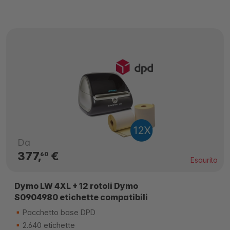
Da
377,
€
60
Esaurito
Dymo LW 4XL + 12 rotoli Dymo
S0904980 etichette compatibili
Pacchetto base DPD
2.640 etichette