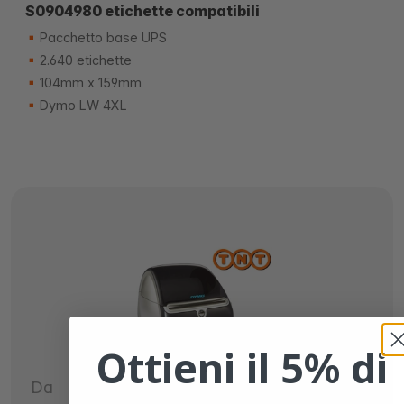
S0904980 etichette compatibili
Pacchetto base UPS
2.640 etichette
104mm x 159mm
Dymo LW 4XL
Ottieni il 5% di
Da