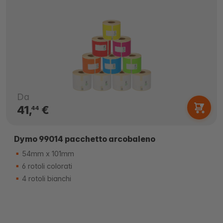
Da
41,
€
44
Dymo 99014 pacchetto arcobaleno
54mm x 101mm
6 rotoli colorati
4 rotoli bianchi