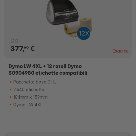
Da
377,
€
60
Esaurito
Dymo LW 4XL + 12 rotoli Dymo
S0904980 etichette compatibili
Pacchetto base DHL
2.640 etichette
104mm x 159mm
Dymo LW 4XL