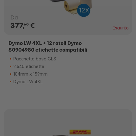
Da
377,
€
60
Esaurito
Dymo LW 4XL + 12 rotoli Dymo
S0904980 etichette compatibili
Pacchetto base GLS
2.640 etichette
104mm x 159mm
Dymo LW 4XL