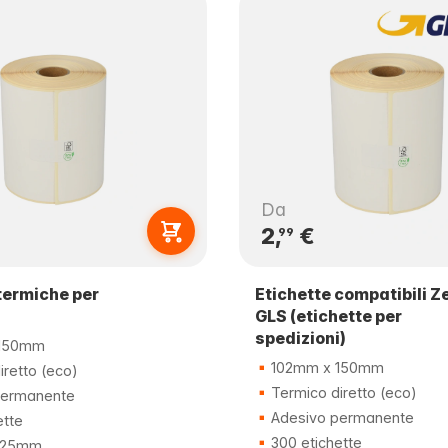
Da
2,
€
99
termiche per
Etichette compatibili Z
i
GLS (etichette per
spedizioni)
150mm
102mm x 150mm
retto (eco)
Termico diretto (eco)
permanente
Adesivo permanente
ette
300 etichette
i 25mm