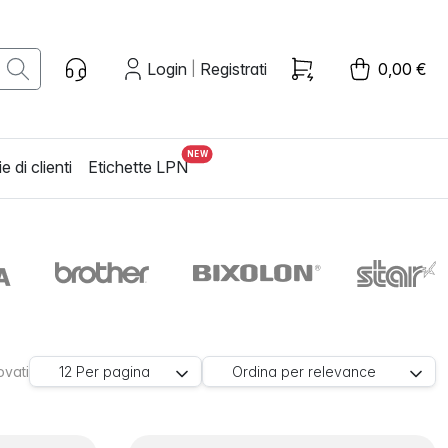
Login
Registrati
0,00 €
|
e di clienti
Etichette LPN
rovati
12
Per pagina
Ordina per
relevance