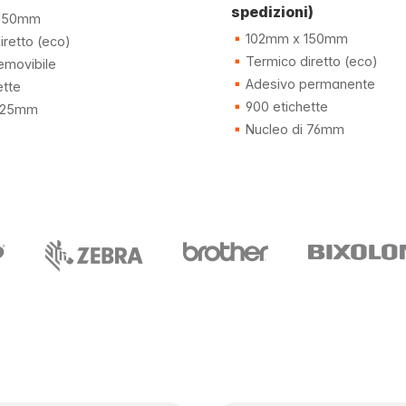
spedizioni)
150mm
102mm x 150mm
retto (eco)
Termico diretto (eco)
emovibile
Adesivo permanente
ette
900 etichette
i 25mm
Nucleo di 76mm