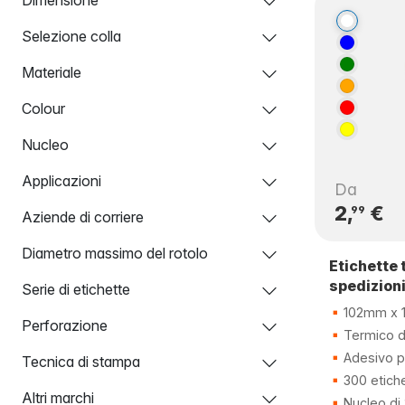
Selezione colla
Materiale
Colour
Nucleo
Applicazioni
Da
2,
€
99
Aziende di corriere
Diametro massimo del rotolo
Etichette 
spedizion
Serie di etichette
102mm x 
Perforazione
Termico di
Adesivo 
Tecnica di stampa
300 etich
Altri marchi
Nucleo d