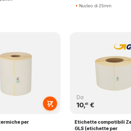
Nucleo di 25mm
Da
10,
€
41
termiche per
Etichette compatibili Z
i
GLS (etichette per