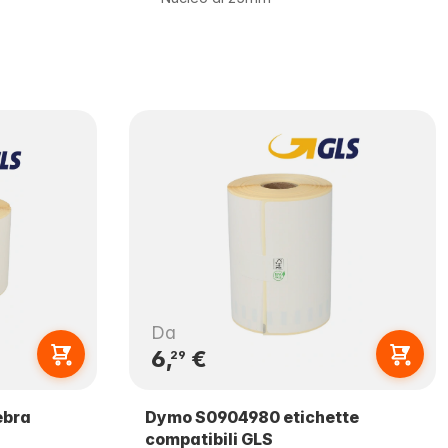
Da
6,
€
29
ebra
Dymo S0904980 etichette
compatibili GLS