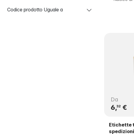
Codice prodotto Uguale a
Da
6,
€
32
Etichette 
spedizion