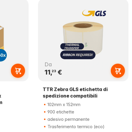
Da
11,
€
23
TTR Zebra GLS etichetta di
x
spedizione compatibili
m
102mm x 152mm
900 etichette
adesivo permanente
Trasferimento termico (eco)