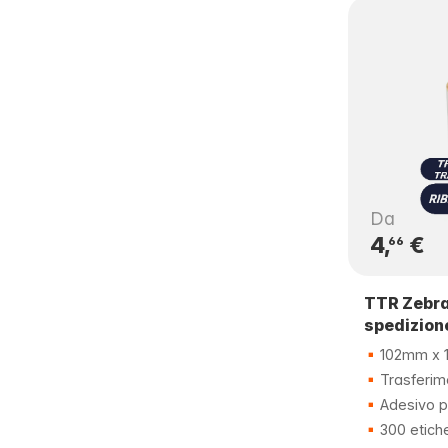
Da
4,
€
66
TTR Zebra
spedizion
102mm x 
Trasferim
Adesivo 
300 etich