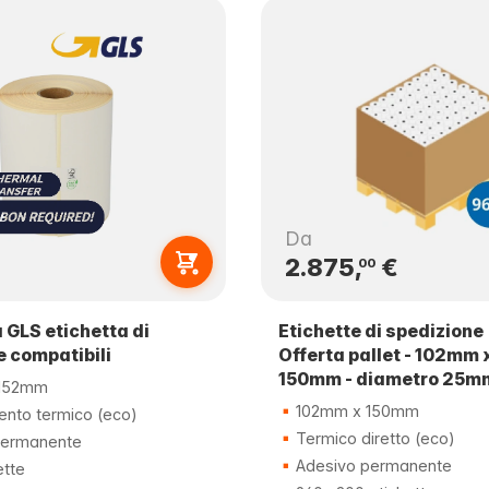
Da
2.875,
€
00
 GLS etichetta di
Etichette di spedizione
e compatibili
Offerta pallet - 102mm 
150mm - diametro 25m
152mm
102mm x 150mm
ento termico (eco)
Termico diretto (eco)
permanente
Adesivo permanente
ette