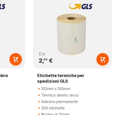
Da
2,
€
99
ebra
Etichette termiche per
spedizioni GLS
102mm x 150mm
Termico diretto (eco)
Adesivo permanente
300 etichette
Nucleo di 25mm