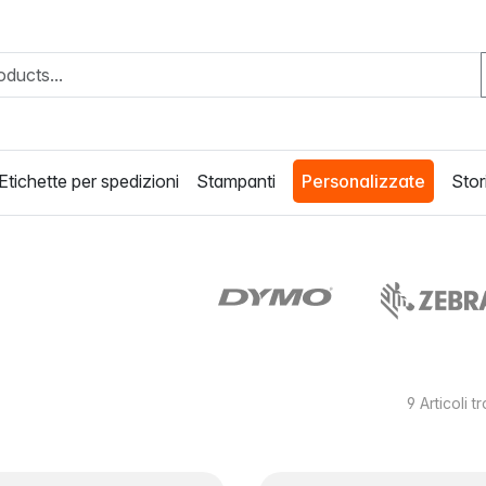
Etichette per spedizioni
Stampanti
Personalizzate
Stori
9
Articoli t