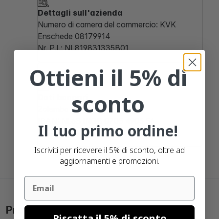
Dettagli sull'azienda
Numero di camera del commercio: KVK
Enschede 08179914
Nr. P.I.: NL819831335B01
Ottieni il 5% di
sconto
Dati bancari
Zolemba B.V.
IBAN: NL63 INGB 0705 4905 56
Il tuo primo ordine!
BIC: INGBNL2A
Iscriviti per ricevere il 5% di sconto, oltre ad
aggiornamenti e promozioni.
Email
Prodotti popolari
Riscatta il 5% di sconto