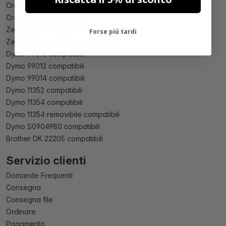
Crea etichetta per birra
Crea etichetta per vino
Zebra 102mm x 150mm compatibili
Forse più tardi
Zebra 102mm x 210mm compatibili
Dymo 99010 compatibili
Dymo 99012 compatibili
Dymo 99014 compatibili
Dymo 11352 compatibili
Dymo 11354 compatibili
Dymo 11354 removibile compatibili
Dymo S0904980 compatibili
Brother DK 22205 compatibili
Servizio clienti
Domande Frequenti
Consegna
Consegna file
Ordinare
Pagamento