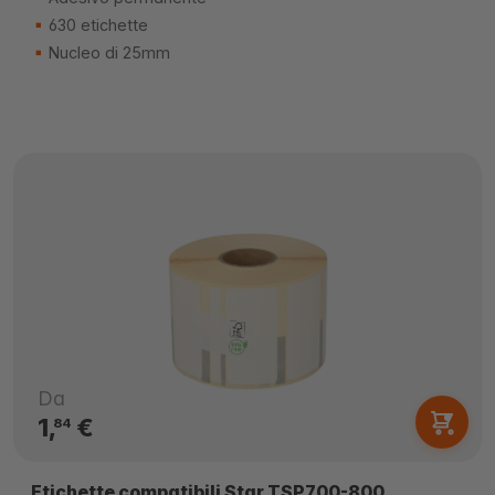
630 etichette
Nucleo di 25mm
Da
1,
€
84
Etichette compatibili Star TSP700-800