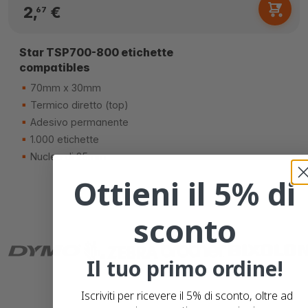
2,
€
67
Star TSP700-800 etichette
compatibles
70mm x 30mm
Termico diretto (top)
Adesivo permanente
1.000 etichette
Nucleo di 25mm
Ottieni il 5% di
sconto
Il tuo primo ordine!
Iscriviti per ricevere il 5% di sconto, oltre ad