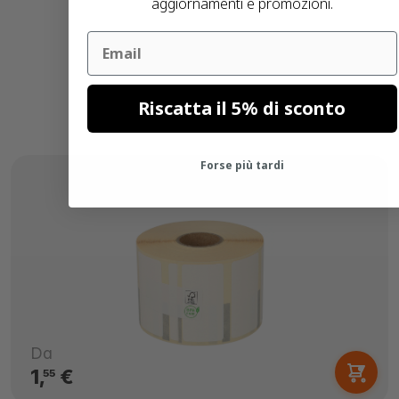
aggiornamenti e promozioni.
Email
Riscatta il 5% di sconto
Forse più tardi
Da
1,
€
55