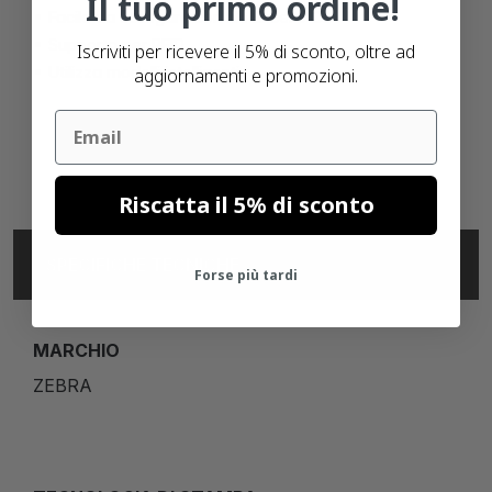
Il tuo primo ordine!
Facile da collegare con file Excel o CSV
Supporto per RFID
Iscriviti per ricevere il 5% di sconto, oltre ad
Utilizza modelli intelligenti
aggiornamenti e promozioni.
Email
Riscatta il 5% di sconto
SPECIFICHE TECNICHE
Forse più tardi
MARCHIO
ZEBRA