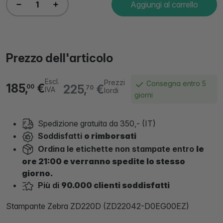
Aggiungi al carrello
Prezzo dell'articolo
Escl.
Prezzi
Consegna entro 5
185,
€
225,
€
00
70
IVA
lordi
giorni
Spedizione gratuita da 350,- (IT)
Soddisfatti
o rimborsati
Ordina le etichette non stampate entro
le
ore 21:00 e verranno spedite lo stesso
giorno.
Più di
90.000 clienti soddisfatti
Stampante Zebra ZD220D (ZD22042-D0EG00EZ)