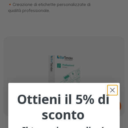
Creazione di etichette personalizzate di
qualità professionale.
Ottieni il 5% di
Da
499,
€
99
sconto
BarTender Professonal BTP-WS