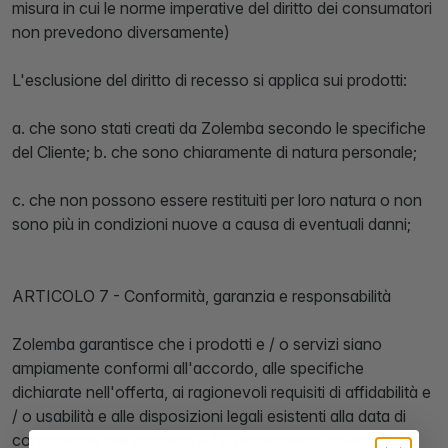
misura in cui le norme imperative del diritto dei consumatori
non prevedono diversamente)
L'esclusione del diritto di recesso si applica sui prodotti:
a. che sono stati creati da Zolemba secondo le specifiche
del Cliente; b. che sono chiaramente di natura personale;
c. che non possono essere restituiti per loro natura o non
sono più in condizioni nuove a causa di eventuali danni;
ARTICOLO 7 - Conformità, garanzia e responsabilità
Zolemba garantisce che i prodotti e / o servizi siano
ampiamente conformi all'accordo, alle specifiche
dichiarate nell'offerta, ai ragionevoli requisiti di affidabilità e
/ o usabilità e alle disposizioni legali esistenti alla data di
conclusione dell'accordo e / o regolamenti governativi.