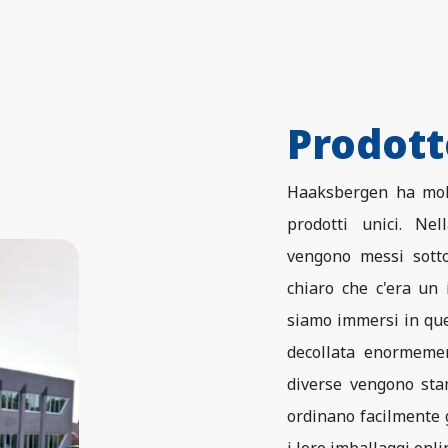
Prodot
Haaksbergen ha mol
prodotti unici. Nel
vengono messi sotto 
chiaro che c'era un 
siamo immersi in que
decollata enormeme
diverse vengono sta
ordinano facilmente g
i loro imballaggi onl