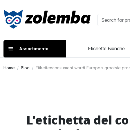
Etichette Bianche
Assortimento
Home
Blog
Etikettenconsument wordt Europa’s grootste pro
L'etichetta del c