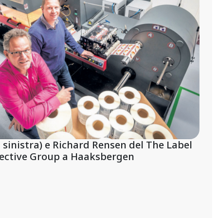
sinistra) e Richard Rensen del The Label
lective Group a Haaksbergen