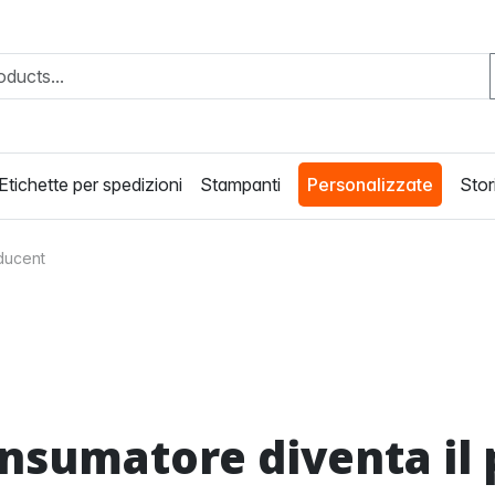
Etichette per spedizioni
Stampanti
Personalizzate
Stori
ducent
onsumatore diventa il