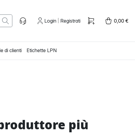
Login
Registrati
0,00 €
|
e di clienti
Etichette LPN
 produttore più