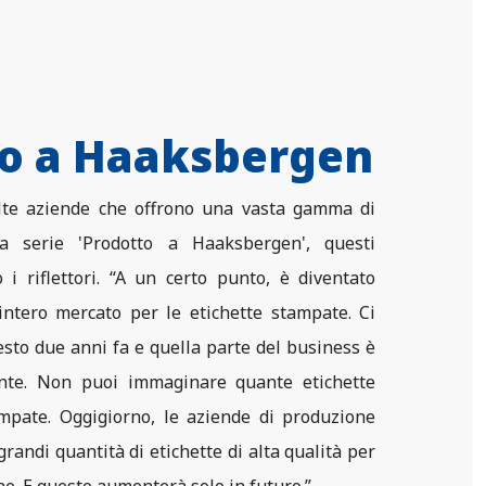
to a Haaksbergen
te aziende che offrono una vasta gamma di
la serie 'Prodotto a Haaksbergen', questi
i riflettori. “A un certo punto, è diventato
intero mercato per le etichette stampate. Ci
sto due anni fa e quella parte del business è
nte. Non puoi immaginare quante etichette
mpate. Oggigiorno, le aziende di produzione
randi quantità di etichette di alta qualità per
ine. E questo aumenterà solo in futuro.”