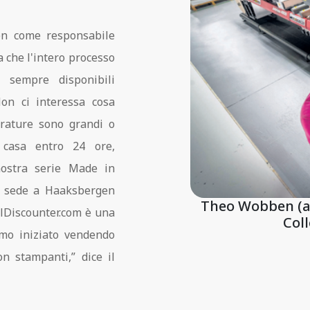
n come responsabile
 che l'intero processo
 sempre disponibili
on ci interessa cosa
irature sono grandi o
n casa entro 24 ore,
nostra serie Made in
n sede a Haaksbergen
Theo Wobben (a 
elDiscounter.com è una
Col
iamo iniziato vendendo
n stampanti,” dice il