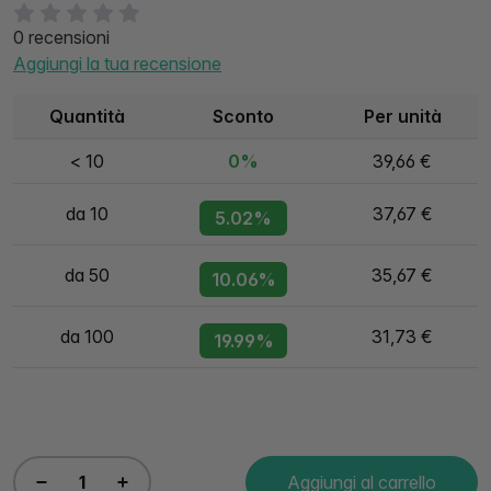
0 recensioni
Aggiungi la tua recensione
Quantità
Sconto
Per unità
< 10
0%
39,66 €
da 10
37,67 €
5.02%
da 50
35,67 €
10.06%
da 100
31,73 €
19.99%
Aggiungi al carrello