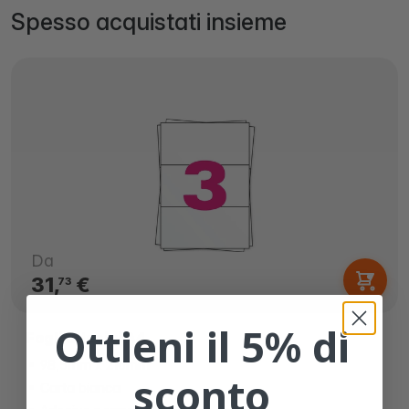
Spesso acquistati insieme
Da
31,
€
73
Ottieni il 5% di
Fogli adesivi A4
98,5mm x 210mm
sconto
Carta bianca