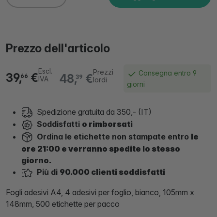
Prezzo dell'articolo
Escl.
Prezzi
Consegna entro 9
39,
€
48,
€
66
39
IVA
lordi
giorni
Spedizione gratuita da 350,- (IT)
Soddisfatti
o rimborsati
Ordina le etichette non stampate entro
le
ore 21:00 e verranno spedite lo stesso
giorno.
Più di
90.000 clienti soddisfatti
Fogli adesivi A4, 4 adesivi per foglio, bianco, 105mm x
148mm, 500 etichette per pacco