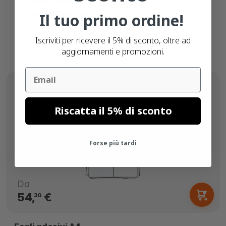
Adesivo permanente
3 etichette per foglio
Il tuo primo ordine!
Scatola da 500 fogli
Iscriviti per ricevere il 5% di sconto, oltre ad
aggiornamenti e promozioni.
Email
Riscatta il 5% di sconto
Forse più tardi
Da
54,
€
30