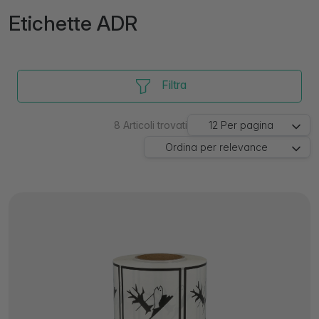
Etichette ADR
Filtra
8
Articoli trovati
12
Per pagina
Ordina per
relevance