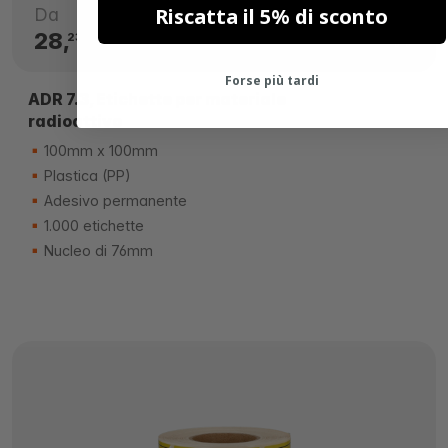
Riscatta il 5% di sconto
Da
28,
€
23
Forse più tardi
ADR 7.3, Etichette per materiale
radioattivo
100mm x 100mm
Plastica (PP)
Adesivo permanente
1.000 etichette
Nucleo di 76mm