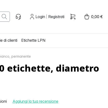
Login
Registrati
0,00 €
|
e di clienti
Etichette LPN
 bianco, permanente
0 etichette, diametro
ioni
Aggiungi la tua recensione