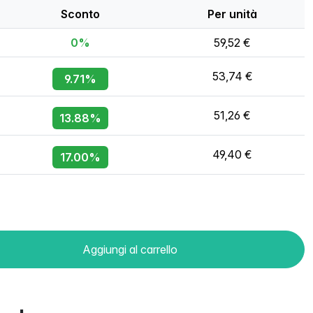
Sconto
Per unità
0%
59,52 €
53,74 €
9.71%
51,26 €
13.88%
49,40 €
17.00%
Aggiungi al carrello