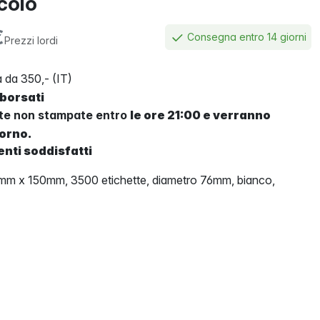
icolo
€
Consegna entro 14 giorni
Prezzi lordi
 da 350,- (IT)
mborsati
tte non stampate entro
le ore 21:00 e verranno
iorno.
enti soddisfatti
02mm x 150mm, 3500 etichette, diametro 76mm, bianco,