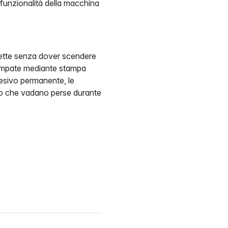
e funzionalità della macchina
chette senza dover scendere
stampate mediante stampa
’adesivo permanente, le
io che vadano perse durante