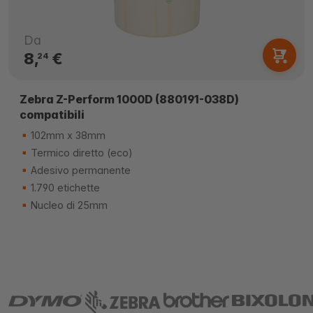
Da
8,
€
24
Zebra Z-Perform 1000D (880191-038D)
compatibili
102mm x 38mm
Termico diretto (eco)
Adesivo permanente
1.790 etichette
Nucleo di 25mm