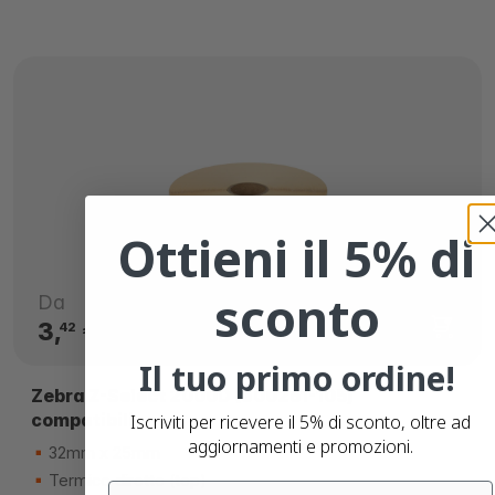
Ottieni il 5% di
sconto
Da
3,
€
42
Il tuo primo ordine!
Zebra Z-Select 2000D (800261-105)
compatibili
Iscriviti per ricevere il 5% di sconto, oltre ad
aggiornamenti e promozioni.
32mm x 25mm
Termico diretto (top)
Email