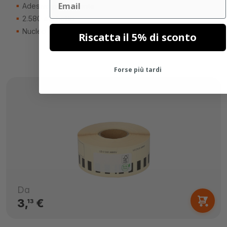
Adesivo permanente
2.580 etichette
Nucleo di 25mm
Riscatta il 5% di sconto
Forse più tardi
Da
3,
€
13