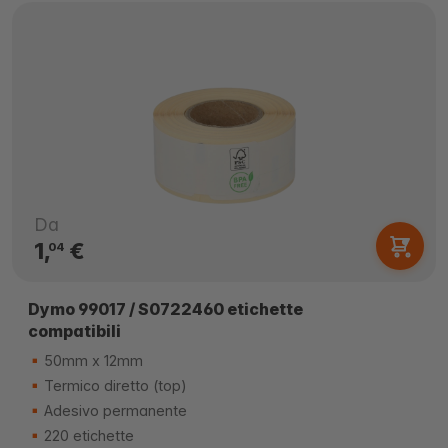
Da
1,
€
04
Dymo 99017 / S0722460 etichette
compatibili
50mm x 12mm
Termico diretto (top)
Adesivo permanente
220 etichette