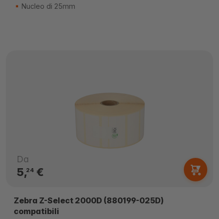
Nucleo di 25mm
Da
5,
€
24
Zebra Z-Select 2000D (880199-025D)
compatibili