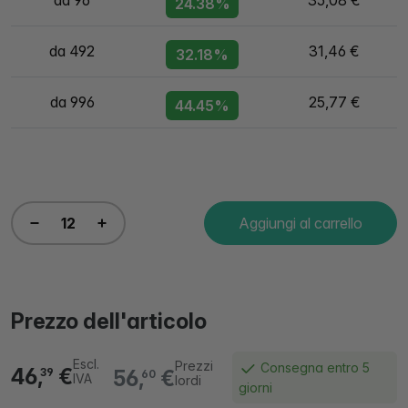
da 96
35,08 €
24.38%
da 492
31,46 €
32.18%
da 996
25,77 €
44.45%
Aggiungi al carrello
Prezzo dell'articolo
Escl.
Prezzi
Consegna entro 5
46,
€
56,
€
39
60
IVA
lordi
giorni