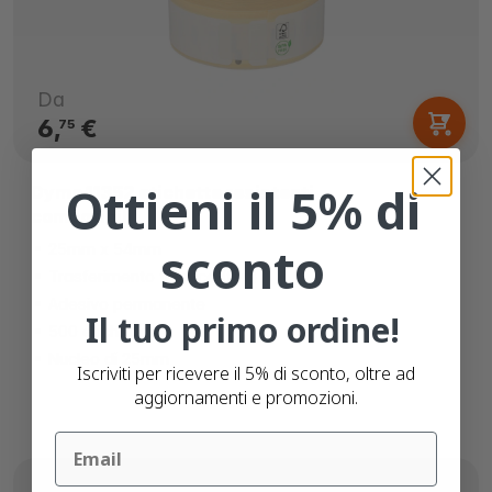
Da
6,
€
75
Ottieni il 5% di
Dymo 11352 etichette resistenti
compatibili
sconto
25mm x 54mm
Trasferimento termico (top)
Adesivo permanente
Il tuo primo ordine!
500 etichette
Nucleo di 25mm
Iscriviti per ricevere il 5% di sconto, oltre ad
aggiornamenti e promozioni.
Email