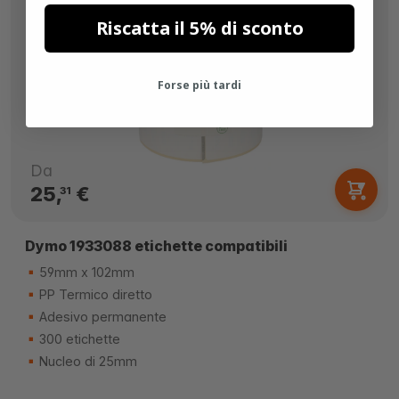
Riscatta il 5% di sconto
Forse più tardi
Da
25,
€
31
Dymo 1933088 etichette compatibili
59mm x 102mm
PP Termico diretto
Adesivo permanente
300 etichette
Nucleo di 25mm