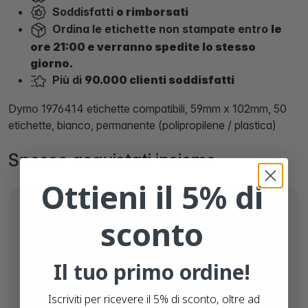
Soddisfatti
o rimborsati
Ordina le etichette non stampate entro
le
ore 21:00 e verranno spedite lo stesso
giorno.
Più di
90.000 clienti soddisfatti
Dymo 1976414 etichette compatibili, 59mm x 102mm, 50
etichette, bianco, permanente (polipropilene / plastica)
Spesso acquistati insieme
Ottieni il 5% di
sconto
Il tuo primo ordine!
Iscriviti per ricevere il 5% di sconto, oltre ad