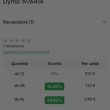
Dymo 1976414
Recensioni (1)
1 recensioni
Aggiungi la tua recensione
Quantità
Sconto
Per unità
da 12
0%
9,13 €
da 48
7,61 €
16.65%
da 96
6,90 €
24.42%