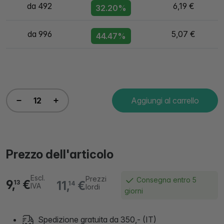
da 492
6,19 €
32.20%
da 996
5,07 €
44.47%
Aggiungi al carrello
Prezzo dell'articolo
Escl.
Prezzi
Consegna entro 5
9,
€
11,
€
13
14
IVA
lordi
giorni
Spedizione gratuita da 350,- (IT)