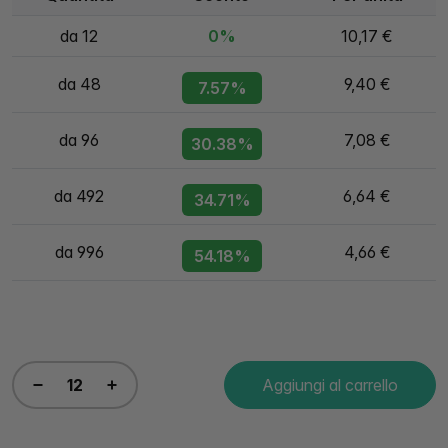
da 12
0%
10,17 €
da 48
9,40 €
7.57%
da 96
7,08 €
30.38%
da 492
6,64 €
34.71%
da 996
4,66 €
54.18%
Aggiungi al carrello