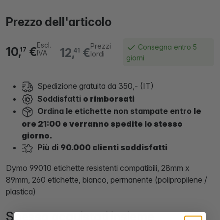
Prezzo dell'articolo
Escl.
Prezzi
Consegna entro 5
10,
€
12,
€
17
41
IVA
lordi
giorni
Spedizione gratuita da 350,- (IT)
Soddisfatti
o rimborsati
Ordina le etichette non stampate entro
le
ore 21:00 e verranno spedite lo stesso
giorno.
Più di
90.000 clienti soddisfatti
Dymo 99010 etichette resistenti compatibili, 28mm x
89mm, 260 etichette, bianco, permanente (polipropilene /
plastica)
Spesso acquistati insieme