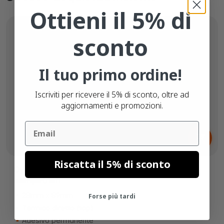
Ottieni il 5% di
sconto
Il tuo primo ordine!
Iscriviti per ricevere il 5% di sconto, oltre ad
aggiornamenti e promozioni.
Email
Da
0,
€
65
Riscatta il 5% di sconto
Dymo 99010 / S0722370 etichette
compatibili
28mm x 89mm
Forse più tardi
Termico diretto (top)
Adesivo permanente