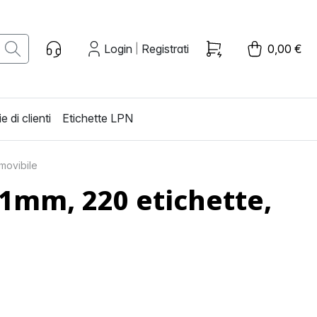
Login
Registrati
0,00 €
|
e di clienti
Etichette LPN
movibile
1mm, 220 etichette,