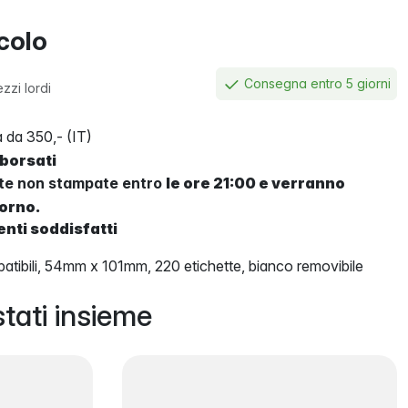
icolo
Consegna entro 5 giorni
zzi lordi
 da 350,- (IT)
mborsati
tte non stampate entro
le ore 21:00 e verranno
iorno.
enti soddisfatti
tibili, 54mm x 101mm, 220 etichette, bianco removibile
tati insieme