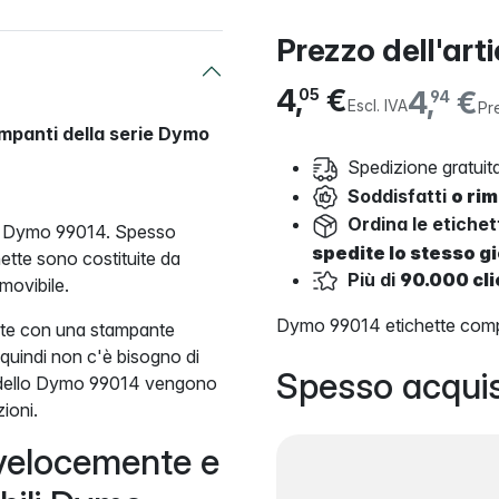
Prezzo dell'art
4,
€
4,
€
05
94
Escl. IVA
Pre
ampanti della serie Dymo
Spedizione gratuita
Soddisfatti
o ri
Ordina le etiche
llo Dymo 99014. Spesso
spedite lo stesso g
tte sono costituite da
Più di
90.000 cli
movibile.
Dymo 99014 etichette compa
pate con una stampante
 quindi non c'è bisogno di
Spesso acquis
 modello Dymo 99014 vengono
ioni.
velocemente e