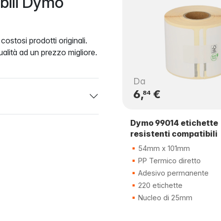
ibili Dymo
ostosi prodotti originali.
alità ad un prezzo migliore.
Da
6,
€
84
Dymo 99014 etichette
resistenti compatibili
54mm x 101mm
PP Termico diretto
Adesivo permanente
220 etichette
Nucleo di 25mm