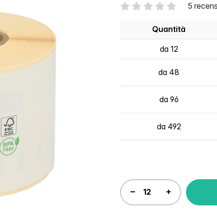
5 recens
Quantità
da 12
da 48
da 96
da 492