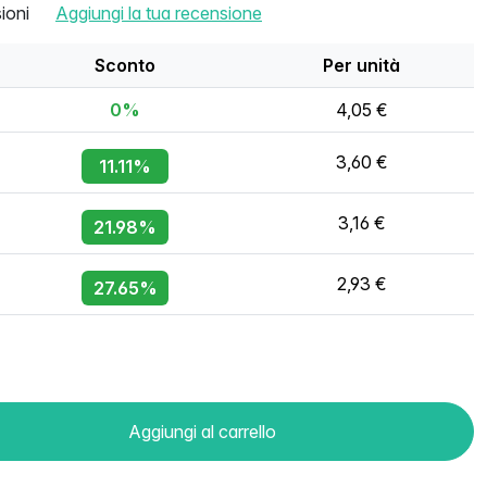
ioni
Aggiungi la tua recensione
Sconto
Per unità
0%
4,05 €
3,60 €
11.11%
3,16 €
21.98%
2,93 €
27.65%
Aggiungi al carrello