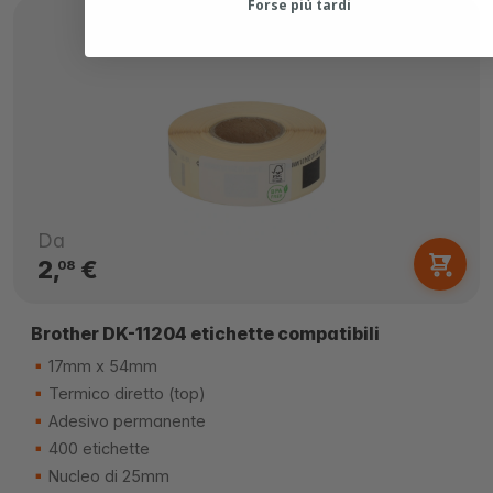
Forse più tardi
Da
2,
€
08
Brother DK-11204 etichette compatibili
17mm x 54mm
Termico diretto (top)
Adesivo permanente
400 etichette
Nucleo di 25mm