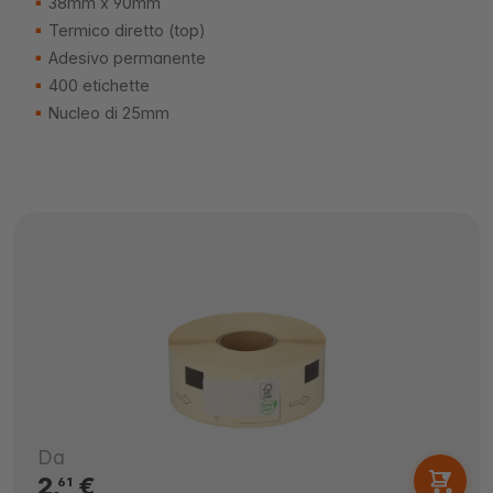
38mm x 90mm
Termico diretto (top)
Adesivo permanente
400 etichette
Nucleo di 25mm
Da
2,
€
61