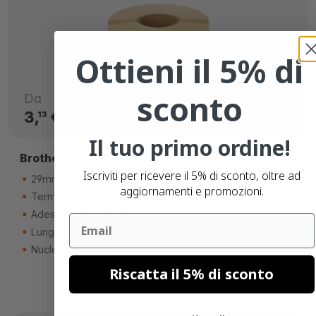
Ottieni il 5% di
sconto
Da
3,
€
13
Il tuo primo ordine!
Brother DK-22210 etichette compatibili
Iscriviti per ricevere il 5% di sconto, oltre ad
29mm x 30.48m
aggiornamenti e promozioni.
Termico diretto (top)
Adesivo permanente
Email
Lunghezza continua
Nucleo di 25mm
Riscatta il 5% di sconto