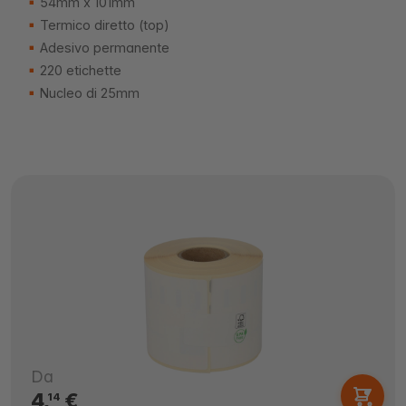
54mm x 101mm
Termico diretto (top)
Adesivo permanente
220 etichette
Nucleo di 25mm
Da
4,
€
14