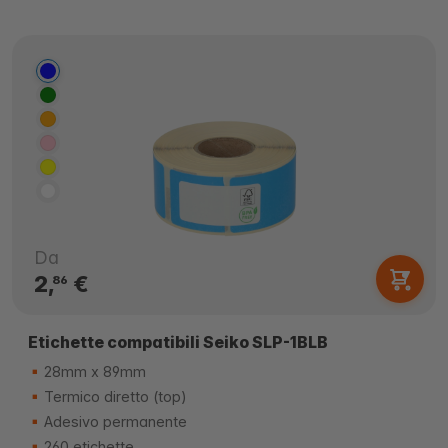
Da
2,
€
86
Etichette compatibili Seiko SLP-1BLB
28mm x 89mm
Termico diretto (top)
Adesivo permanente
260 etichette