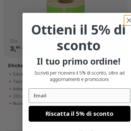
Ottieni il 5% di
sconto
Da
3,
€
80
Il tuo primo ordine!
Etichette compatibili Seiko SLP-SRL
Iscriviti per ricevere il 5% di sconto, oltre ad
54mm x 101mm
aggiornamenti e promozioni.
Termico diretto (top)
Adesivo permanente
Email
220 etichette
Nucleo di 25mm
Riscatta il 5% di sconto