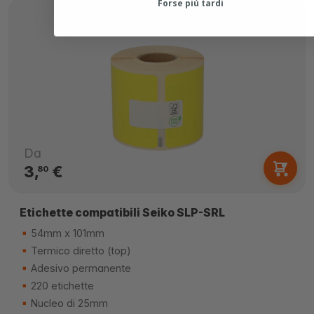
Forse più tardi
Da
3,
€
80
Etichette compatibili Seiko SLP-SRL
54mm x 101mm
Termico diretto (top)
Adesivo permanente
220 etichette
Nucleo di 25mm