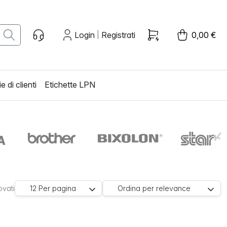
Login
Registrati
0,00 €
|
e di clienti
Etichette LPN
rovati
12
Per pagina
Ordina per
relevance