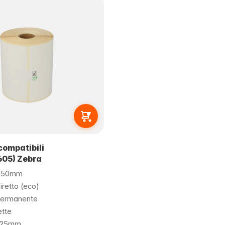
compatibili
05) Zebra
150mm
retto (eco)
permanente
ette
i 25mm