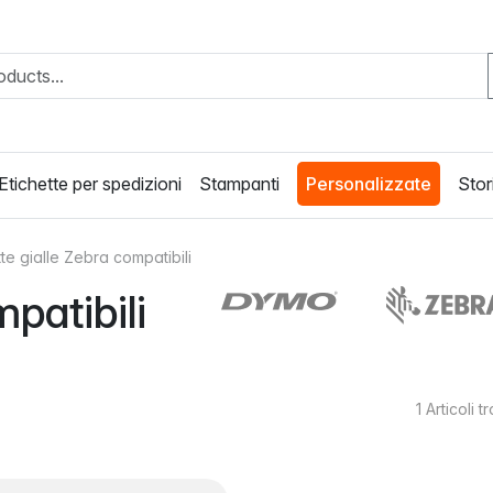
Etichette per spedizioni
Stampanti
Personalizzate
Stori
tte gialle Zebra compatibili
patibili
1
Articoli t