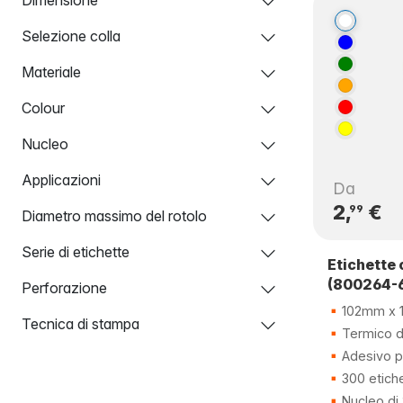
Selezione colla
Materiale
Colour
Nucleo
Applicazioni
Da
2,
€
99
Diametro massimo del rotolo
Serie di etichette
Etichette 
(800264-6
Perforazione
102mm x 
Tecnica di stampa
Termico di
Adesivo 
300 etich
Nucleo d