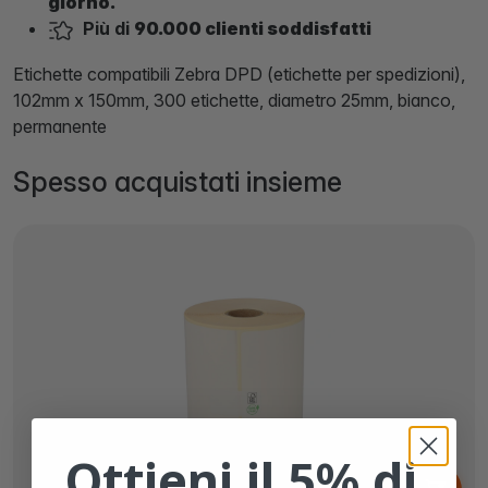
giorno.
Più di
90.000 clienti soddisfatti
Etichette compatibili Zebra DPD (etichette per spedizioni),
102mm x 150mm, 300 etichette, diametro 25mm, bianco,
permanente
Spesso acquistati insieme
Ottieni il 5% di
Da