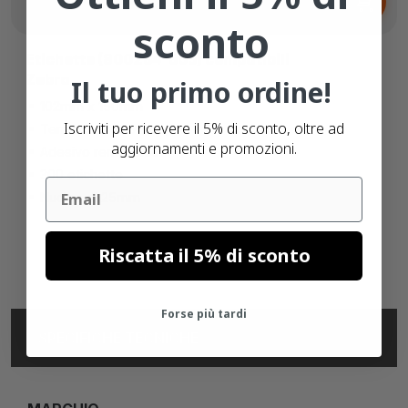
6,
€
32
sconto
Etichette (800264-605) compatibili
Zebra
Il tuo primo ordine!
102mm x 150mm
Iscriviti per ricevere il 5% di sconto, oltre ad
Termico diretto (top)
aggiornamenti e promozioni.
Adesivo removibile
300 etichette
Email
Nucleo di 25mm
Riscatta il 5% di sconto
Forse più tardi
SPECIFICHE TECNICHE