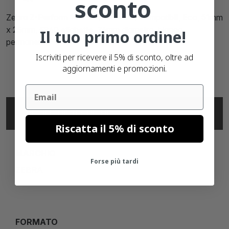
sconto
Zebra Z-Perform 1000D (3004996) compatibili, Eco, 51mm
x 25mm, 5860 etichette, 76mm diametro, bianco,
Il tuo primo ordine!
permanente
Iscriviti per ricevere il 5% di sconto, oltre ad
aggiornamenti e promozioni.
Email
SPECIFICHE TECNICHE
Riscatta il 5% di sconto
MARCHIO
Forse più tardi
ZEBRA
FORMATO