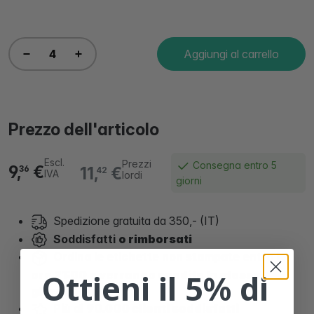
Aggiungi al carrello
Prezzo dell'articolo
Escl.
Prezzi
Consegna entro 5
9,
€
11,
€
36
42
IVA
lordi
giorni
Spedizione gratuita da 350,- (IT)
Soddisfatti
o rimborsati
Ordina le etichette non stampate entro
le
Ottieni il 5% di
ore 21:00 e verranno spedite lo stesso
giorno.
Più di
90.000 clienti soddisfatti