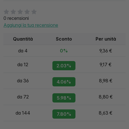
0 recensioni
Aggiungi la tua recensione
Quantità
Sconto
Per unità
da 4
0%
9,36 €
da 12
9,17 €
2.03%
da 36
8,98 €
4.06%
da 72
8,80 €
5.98%
da 144
8,63 €
7.80%