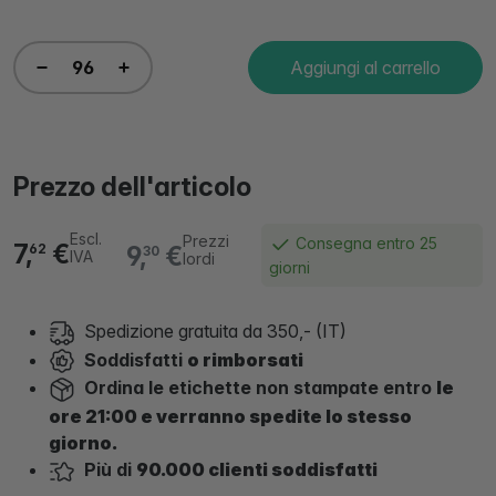
Aggiungi al carrello
Prezzo dell'articolo
Escl.
Prezzi
Consegna entro 25
7,
€
9,
€
62
30
IVA
lordi
giorni
Spedizione gratuita da 350,- (IT)
Soddisfatti
o rimborsati
Ordina le etichette non stampate entro
le
ore 21:00 e verranno spedite lo stesso
giorno.
Più di
90.000 clienti soddisfatti