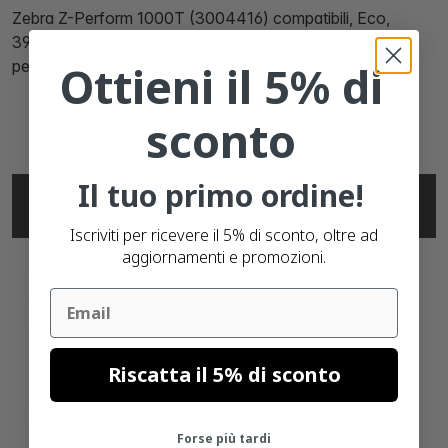
Zebra Z-Perform 1000T (3004416) compatibili, Eco,
39mm x 25mm, 5000 etichette, 76mm diametro, bianco,
permanente
Ottieni il 5% di
sconto
Il tuo primo ordine!
SPECIFICHE TECNICHE
Iscriviti per ricevere il 5% di sconto, oltre ad
aggiornamenti e promozioni.
MARCHIO
Email
ZEBRA
Riscatta il 5% di sconto
FORMATO
Forse più tardi