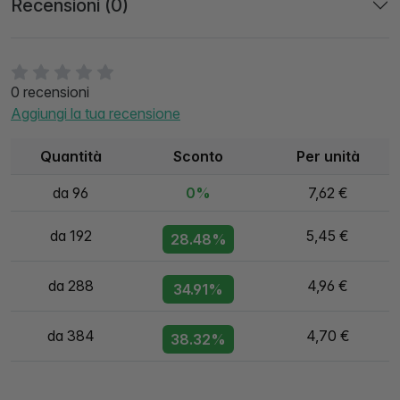
Recensioni (0)
0 recensioni
Aggiungi la tua recensione
Quantità
Sconto
Per unità
da 96
0%
7,62 €
da 192
5,45 €
28.48%
da 288
4,96 €
34.91%
da 384
4,70 €
38.32%