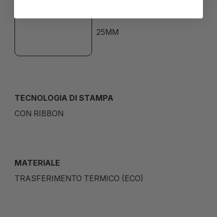
39MM
25MM
TECNOLOGIA DI STAMPA
CON RIBBON
MATERIALE
TRASFERIMENTO TERMICO (ECO)