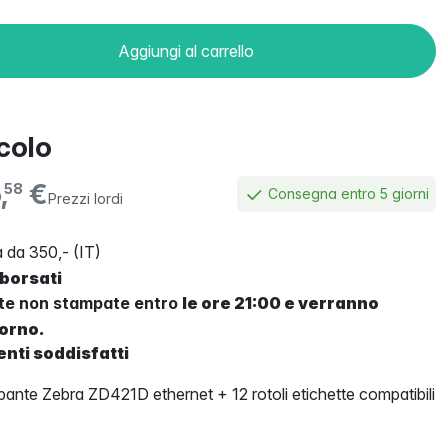
Aggiungi al carrello
icolo
,
€
58
Consegna entro 5 giorni
Prezzi lordi
 da 350,- (IT)
mborsati
tte non stampate entro
le ore 21:00 e verranno
iorno.
enti soddisfatti
nte Zebra ZD421D ethernet + 12 rotoli etichette compatibili