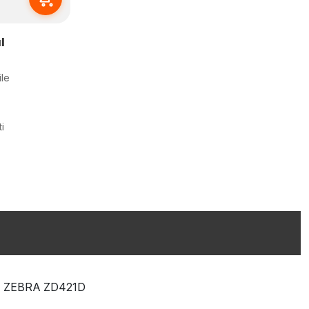
l
ile
i
ZEBRA ZD421D