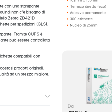
102mm x 150mm
pate con una stampante
Termico diretto (eco)
 quindi non c'è bisogno di
Adesivo permanente
modello Zebra ZD421D
300 etichette
ette per spedizioni (GLS).
Nucleo di 25mm
tampante. Tramite CUPS è
mpante può essere controllata
chette compatibili con
ostosi prodotti originali.
alità ad un prezzo migliore.
Da
99