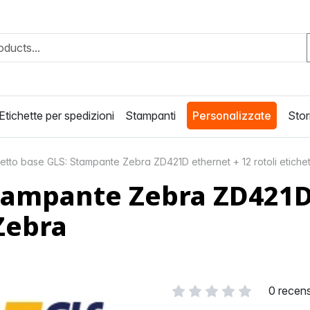
Etichette per spedizioni
Stampanti
Personalizzate
Stori
tto base GLS: Stampante Zebra ZD421D ethernet + 12 rotoli etichet
tampante Zebra ZD421D 
Zebra
0 recens