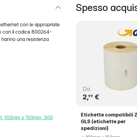
Spesso acquis
thernet con le appropriate
o con il codice 800264-
ed hanno una resistenza
Da
2,
€
99
Etichette compatibili 
rnet, 102mm x 150mm, 300
GLS (etichette per
spedizioni)