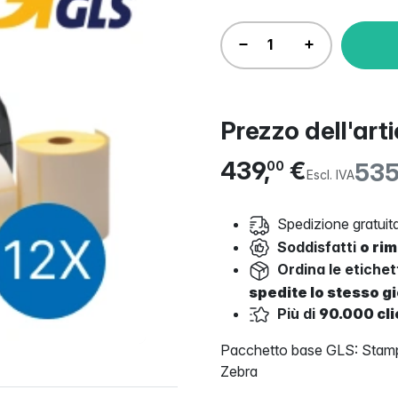
Prezzo dell'art
439,
€
535
00
Escl. IVA
Spedizione gratuita
Soddisfatti
o ri
Ordina le etiche
spedite lo stesso g
Più di
90.000 cli
Pacchetto base GLS: Stampa
Zebra