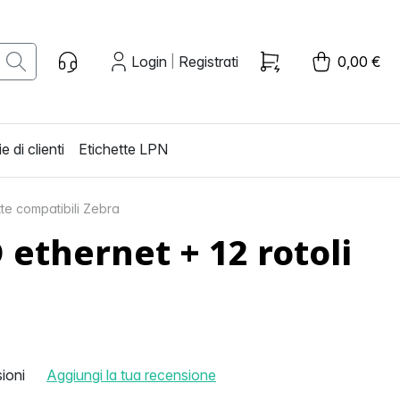
Login
Registrati
0,00 €
|
e di clienti
Etichette LPN
te compatibili Zebra
ethernet + 12 rotoli
ioni
Aggiungi la tua recensione