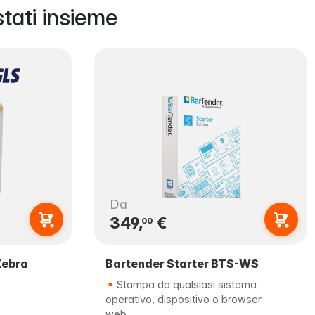
tati insieme
Da
349,
€
00
Zebra
Bartender Starter BTS-WS
Stampa da qualsiasi sistema
operativo, dispositivo o browser
web.