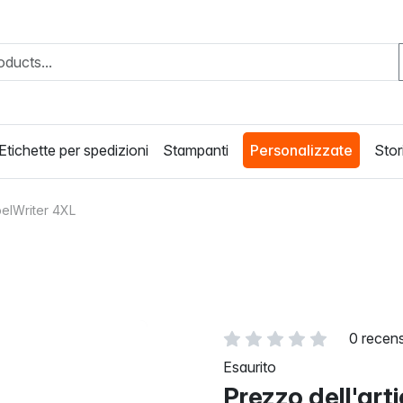
Etichette per spedizioni
Stampanti
Personalizzate
Stori
elWriter 4XL
0 recens
Esaurito
Prezzo dell'art