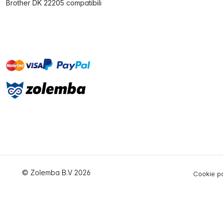
Brother DK 22205 compatibili
master
visa
paypal
On account
© Zolemba B.V 2026
Cookie po