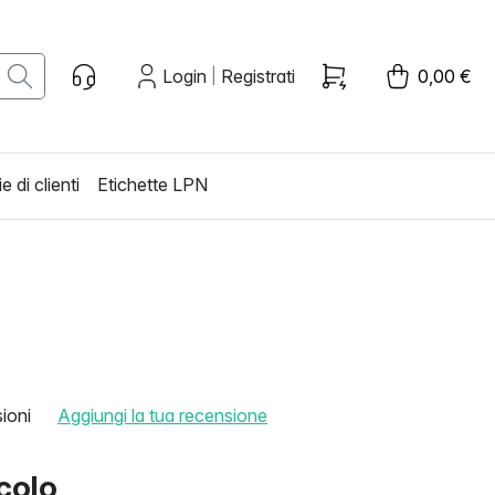
Login
Registrati
0,00 €
|
e di clienti
Etichette LPN
ioni
Aggiungi la tua recensione
icolo