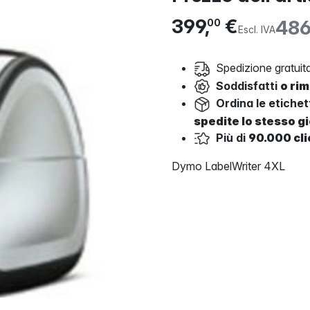
399,
€
486
00
Escl. IVA
Spedizione gratuita
Soddisfatti
o ri
Ordina le etiche
spedite lo stesso g
Più di
90.000 cli
Dymo LabelWriter 4XL