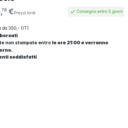
,
€
78
Consegna entro 5 giorni
Prezzi lordi
 da 350,- (IT)
mborsati
tte non stampate entro
le ore 21:00 e verranno
iorno.
enti soddisfatti