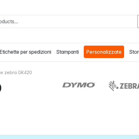
Etichette per spedizioni
Stampanti
Personalizzate
Stori
te zebra GK420
0