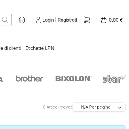
Login
Registrati
0,00 €
|
e di clienti
Etichette LPN
0
Articoli trovati
N/A
Per pagina