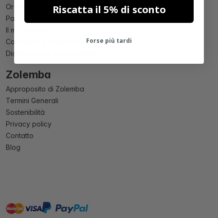
Ordinare
Riscatta il 5% di sconto
Pagamento
Il mio account
Forse più tardi
Consegna e restituzione
Dichiarazione di conformità PPWR
Zolemba
Approposito di Zolemba
Termini Generali
Sostenibilità
Privacy policy
Contatto
Blog
master
visa
paypal
On account