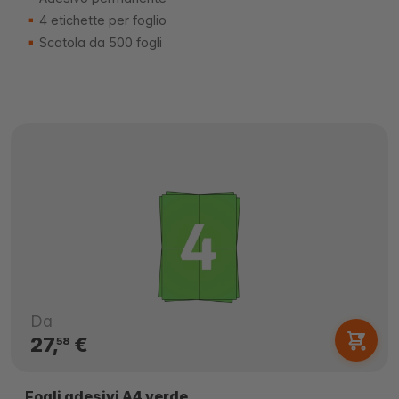
4 etichette per foglio
Scatola da 500 fogli
Da
27,
€
58
Fogli adesivi A4 verde