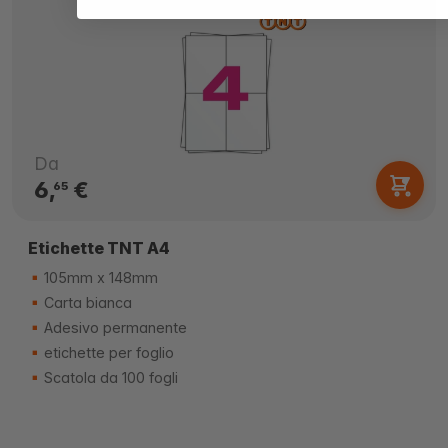
Da
6,
€
65
Etichette TNT A4
105mm x 148mm
Carta bianca
Adesivo permanente
etichette per foglio
Scatola da 100 fogli