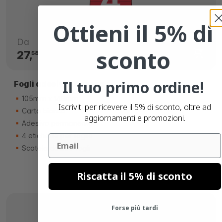
Ottieni il 5% di
Da
sconto
27,
€
58
Il tuo primo ordine!
Fogli adesivi A4 rosso
105mm x 148mm
Iscriviti per ricevere il 5% di sconto, oltre ad
Carta bianca
aggiornamenti e promozioni.
Adesivo permanente
4 etichette per foglio
Email
Scatola da 200 fogli
Riscatta il 5% di sconto
Forse più tardi