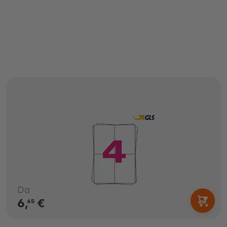
Da
6,
€
65