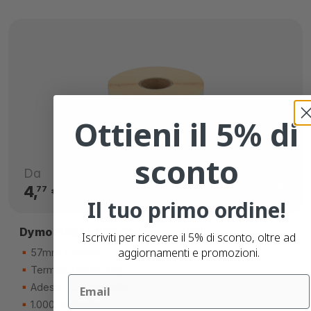
Ottieni il 5% di
sconto
Da
4,
€
77
Il tuo primo ordine!
Dymo 11354 etichette compatibili
Iscriviti per ricevere il 5% di sconto, oltre ad
aggiornamenti e promozioni.
57mm x 32mm
Termico diretto (top)
Email
Adesivo permanente
1.000 etichette