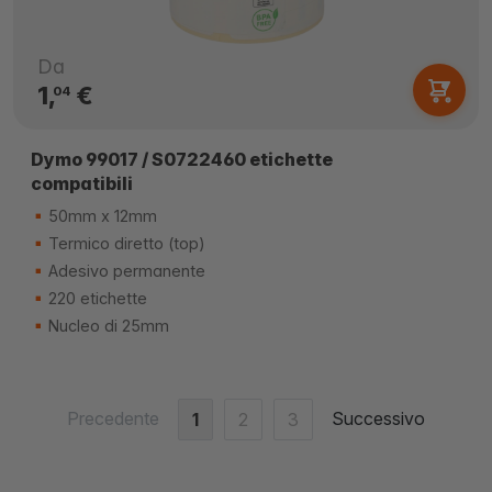
Da
1,
€
04
Dymo 99017 / S0722460 etichette
compatibili
50mm x 12mm
Termico diretto (top)
Adesivo permanente
220 etichette
Nucleo di 25mm
Precedente
Successivo
1
2
3