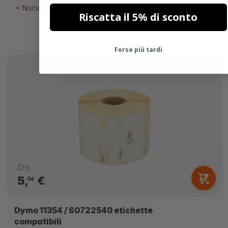
Nucleo di 25mm
Riscatta il 5% di sconto
Forse più tardi
Da
5,
€
36
Dymo 11354 / S0722540 etichette
compatibili