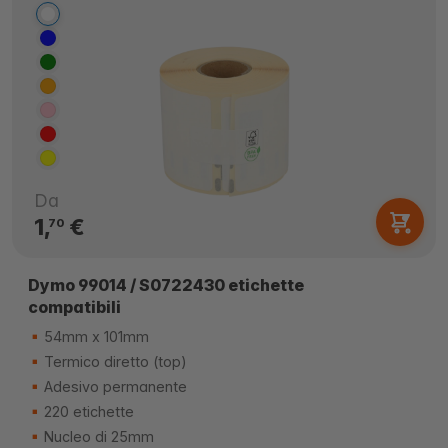
Da
1,
€
70
Dymo 99014 / S0722430 etichette
compatibili
54mm x 101mm
Termico diretto (top)
Adesivo permanente
220 etichette
Nucleo di 25mm