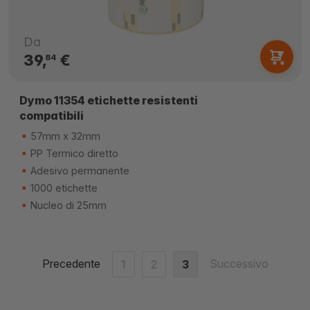
Da
39,
€
84
Dymo 11354 etichette resistenti
compatibili
57mm x 32mm
PP Termico diretto
Adesivo permanente
1000 etichette
Nucleo di 25mm
Precedente
Successivo
1
2
3