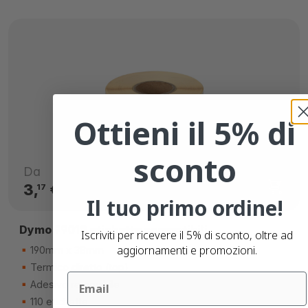
Ottieni il 5% di
sconto
Da
3,
€
17
Il tuo primo ordine!
Dymo 99018 etichette compatibili
Iscriviti per ricevere il 5% di sconto, oltre ad
aggiornamenti e promozioni.
190mm x 38mm
Termico diretto (top)
Email
Adesivo removibile
110 etichette