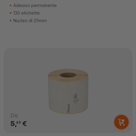
Adesivo permanente
130 etichette
Nucleo di 25mm
Da
5,
€
63