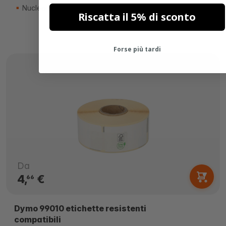
Nucleo di 25mm
Riscatta il 5% di sconto
Forse più tardi
Da
4,
€
66
Dymo 99010 etichette resistenti
compatibili