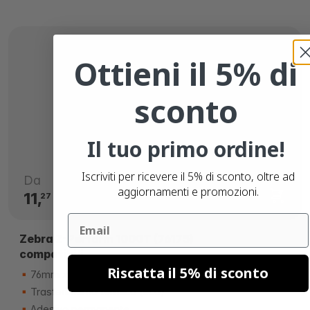
Ottieni il 5% di
sconto
Il tuo primo ordine!
Iscriviti per ricevere il 5% di sconto, oltre ad
Da
aggiornamenti e promozioni.
11,
€
27
Email
Zebra Z-Perform 1000T (76175)
compatibili
Riscatta il 5% di sconto
76mm x 51mm
Trasferimento termico (eco)
Adesivo permanente