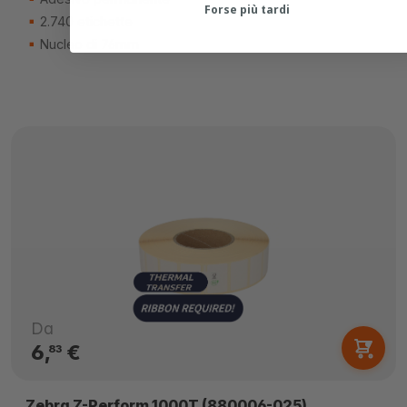
Forse più tardi
2.740 etichette
Nucleo di 76mm
Da
6,
€
83
Zebra Z-Perform 1000T (880006-025)