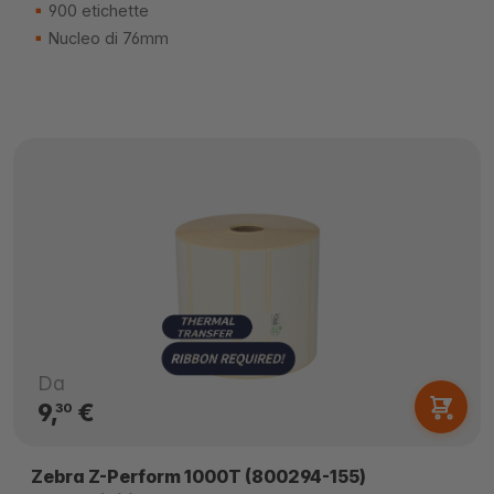
900 etichette
Nucleo di 76mm
Da
9,
€
30
Zebra Z-Perform 1000T (800294-155)