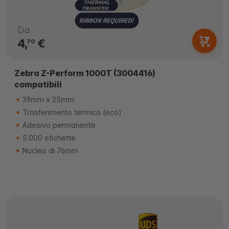
Da
4,
€
70
Zebra Z-Perform 1000T (3004416)
compatibili
39mm x 25mm
Trasferimento termico (eco)
Adesivo permanente
5.000 etichette
Nucleo di 76mm