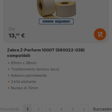
Da
13,
€
09
Zebra Z-Perform 1000T (880022-038)
compatibili
89mm x 38mm
Trasferimento termico (eco)
Adesivo permanente
3.634 etichette
Nucleo di 76mm
Precedente
Successiv
1
2
3
4
5
6