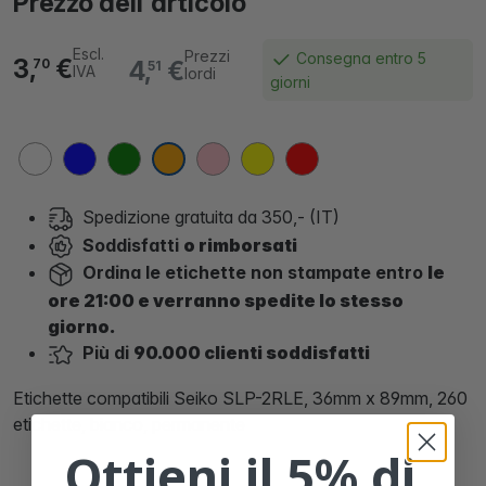
Prezzo dell'articolo
Escl.
Prezzi
Consegna entro 5
3,
€
4,
€
70
51
IVA
lordi
giorni
Spedizione gratuita da 350,- (IT)
Soddisfatti
o rimborsati
Ordina le etichette non stampate entro
le
ore 21:00 e verranno spedite lo stesso
giorno.
Più di
90.000 clienti soddisfatti
Etichette compatibili Seiko SLP-2RLE, 36mm x 89mm, 260
etichette, bianco, permanente
Ottieni il 5% di