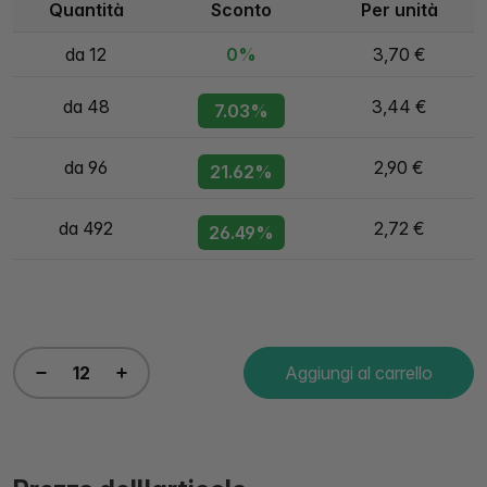
Quantità
Sconto
Per unità
da 12
0%
3,70 €
da 48
3,44 €
7.03%
da 96
2,90 €
21.62%
da 492
2,72 €
26.49%
Aggiungi al carrello