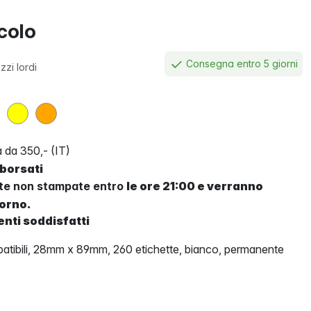
icolo
Consegna entro 5 giorni
zzi lordi
 da 350,- (IT)
mborsati
tte non stampate entro
le ore 21:00 e verranno
iorno.
enti soddisfatti
tibili, 28mm x 89mm, 260 etichette, bianco, permanente