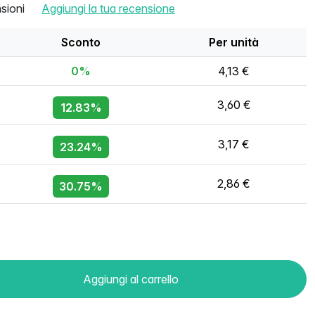
sioni
Aggiungi la tua recensione
Sconto
Per unità
0%
4,13 €
3,60 €
12.83%
3,17 €
23.24%
2,86 €
30.75%
Aggiungi al carrello