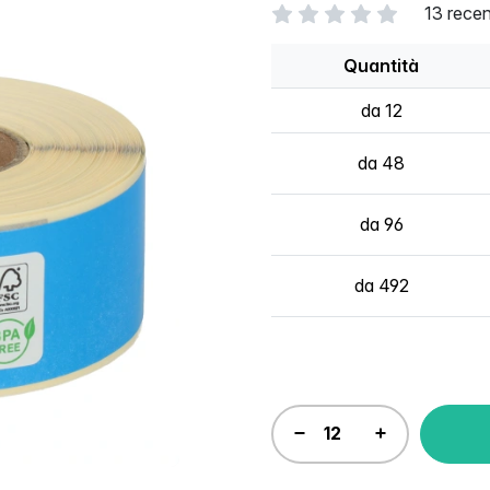
13 recen
Quantità
da 12
da 48
da 96
da 492