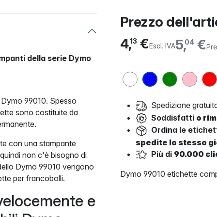
Prezzo dell'art
4,
€
5,
€
13
04
Escl. IVA
Pre
ampanti della serie Dymo
llo Dymo 99010. Spesso
Spedizione gratuita
tte sono costituite da
Soddisfatti
o ri
ermanente.
Ordina le etiche
spedite lo stesso g
pate con una stampante
Più di
90.000 cli
 quindi non c'è bisogno di
 modello Dymo 99010 vengono
Dymo 99010 etichette compa
te per francobolli.
velocemente e