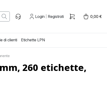
Login
Registrati
0,00 €
|
e di clienti
Etichette LPN
anente
mm, 260 etichette,