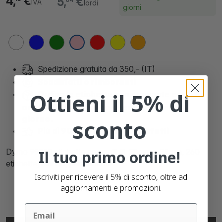
4,
€
5,
€
04
IVA
lordi
giorni
Spedizione gratuita da 350,- (IT)
Soddisfatti
o rimborsati
Ottieni il 5% di
Ordina le etichette non stampate entro
le
ore 21:00 e verranno spedite lo stesso
giorno.
sconto
Più di
90.000 clienti soddisfatti
Dymo 99010 etichette compatibili, 28mm x 89mm, 260
Il tuo primo ordine!
etichette, bianco, permanente
Iscriviti per ricevere il 5% di sconto, oltre ad
aggiornamenti e promozioni.
Email