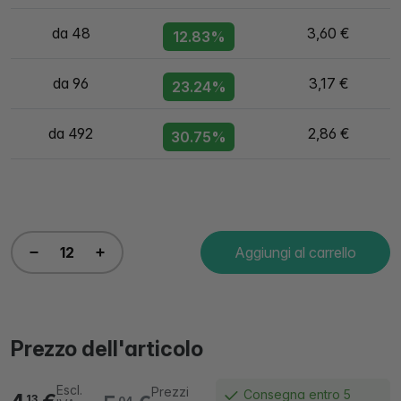
da 48
3,60 €
12.83%
da 96
3,17 €
23.24%
da 492
2,86 €
30.75%
Aggiungi al carrello
Prezzo dell'articolo
Escl.
Prezzi
Consegna entro 5
13